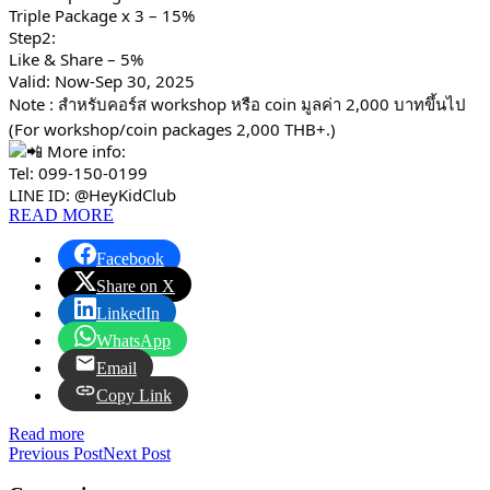
Triple Package x 3 – 15%
Step2:
Like & Share – 5%
Valid: Now-Sep 30, 2025
Note : สำหรับคอร์ส workshop หรือ coin มูลค่า 2,000 บาทขึ้นไป
(For workshop/coin packages 2,000 THB+.)
More info:
Tel: 099-150-0199
LINE ID: @HeyKidClub
READ MORE
Facebook
Share on X
LinkedIn
WhatsApp
Email
Copy Link
Read more
Previous Post
Next Post