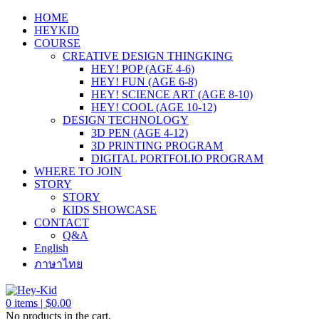
HOME
HEYKID
COURSE
CREATIVE DESIGN THINGKING
HEY! POP (AGE 4-6)
HEY! FUN (AGE 6-8)
HEY! SCIENCE ART (AGE 8-10)
HEY! COOL (AGE 10-12)
DESIGN TECHNOLOGY
3D PEN (AGE 4-12)
3D PRINTING PROGRAM
DIGITAL PORTFOLIO PROGRAM
WHERE TO JOIN
STORY
STORY
KIDS SHOWCASE
CONTACT
Q&A
English
ภาษาไทย
0
items |
$
0.00
No products in the cart.