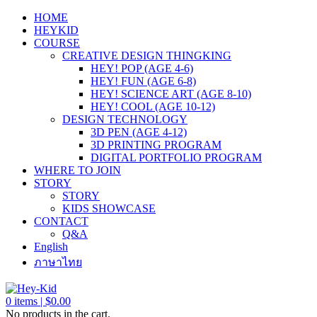
HOME
HEYKID
COURSE
CREATIVE DESIGN THINGKING
HEY! POP (AGE 4-6)
HEY! FUN (AGE 6-8)
HEY! SCIENCE ART (AGE 8-10)
HEY! COOL (AGE 10-12)
DESIGN TECHNOLOGY
3D PEN (AGE 4-12)
3D PRINTING PROGRAM
DIGITAL PORTFOLIO PROGRAM
WHERE TO JOIN
STORY
STORY
KIDS SHOWCASE
CONTACT
Q&A
English
ภาษาไทย
0
items |
$
0.00
No products in the cart.