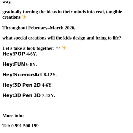
way,
gradually turning the ideas in their minds into real, tangible
creations
Throughout February–March 2026,
what special creations will the kids design and bring to life?
Let’s take a look together!
𝗛𝗲𝘆!𝗣𝗢𝗣 4-6Y.
𝗛𝗲𝘆!𝗙𝗨𝗡 6-8Y.
𝗛𝗲𝘆!𝗦𝗰𝗶𝗲𝗻𝗰𝗲𝗔𝗿𝘁 8-12Y.
𝗛𝗲𝘆!𝟯𝗗 𝗣𝗲𝗻 𝟮𝗗 4-6Y.
𝗛𝗲𝘆!𝟯𝗗 𝗣𝗲𝗻 𝟯𝗗 7-12Y.
More info:
Tel: 0 991 500 199