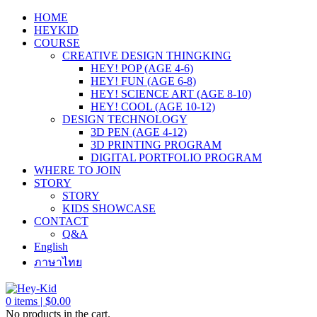
HOME
HEYKID
COURSE
CREATIVE DESIGN THINGKING
HEY! POP (AGE 4-6)
HEY! FUN (AGE 6-8)
HEY! SCIENCE ART (AGE 8-10)
HEY! COOL (AGE 10-12)
DESIGN TECHNOLOGY
3D PEN (AGE 4-12)
3D PRINTING PROGRAM
DIGITAL PORTFOLIO PROGRAM
WHERE TO JOIN
STORY
STORY
KIDS SHOWCASE
CONTACT
Q&A
English
ภาษาไทย
0
items |
$
0.00
No products in the cart.